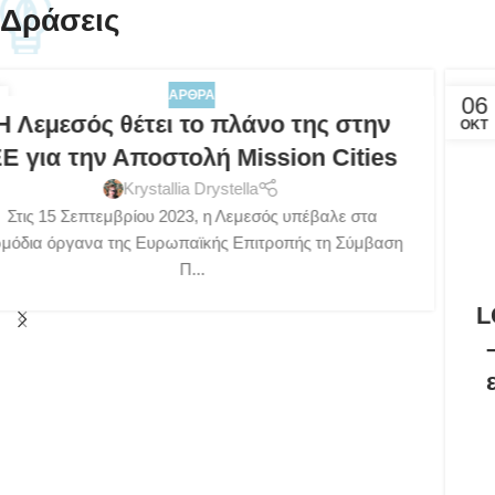
Δράσεις
ΆΡΘΡΑ
,
ΣΥΝΑΝΤΉΣΕΙΣ
06
LC3 Lemesos City Cooling Challenge
ΟΚΤ
– Συντονιστική συνάντηση και συν-
εργαστήρια για μια πόλη κλιματικά
ουδέτερη και βιώσιμη
Krystallia Drystella
Η συμμετοχή των Αρχών, των πολιτών και των
εμπλεκομένων φορέων, είναι το κλειδί για τη μετάβαση
προς...