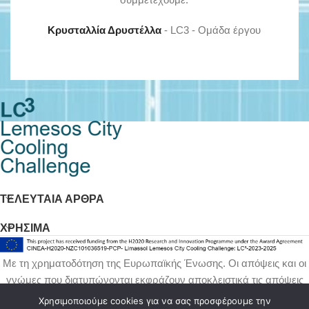
Κρυσταλλία Δρυστέλλα
LC3 - Ομάδα έργου
ΤΕΛΕΥΤΑΊΑ ΆΡΘΡΑ
ΧΡΉΣΙΜΑ
Με τη χρηματοδότηση της Ευρωπαϊκής Ένωσης. Οι απόψεις και οι
γνώμες που διατυπώνονται εκφράζουν αποκλειστικά τις απόψεις
των συντακτών και δεν αντιπροσωπεύουν κατ'ανάγκη τις απόψεις
της Ευρωπαϊκής Ένωσης ή του Εκτελεστικού Οργανισμού για το
Χρησιμοποιούμε cookies για να σας προσφέρουμε την
Κλίμα, τις Υποδομές και το Περιβάλλον (CINEA).