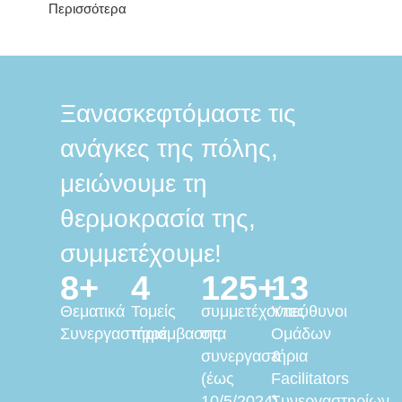
Περισσότερα
Ξανασκεφτόμαστε τις
ανάγκες της πόλης,
μειώνουμε τη
θερμοκρασία της,
συμμετέχουμε!
8+
4
125+
13
Θεματικά
Τομείς
συμμετέχοντες
Υπεύθυνοι
Συνεργαστήρια
παρέμβασης
στα
Ομάδων
συνεργαστήρια
&
(έως
Facilitators
10/5/2024)
Συνεργαστηρίων