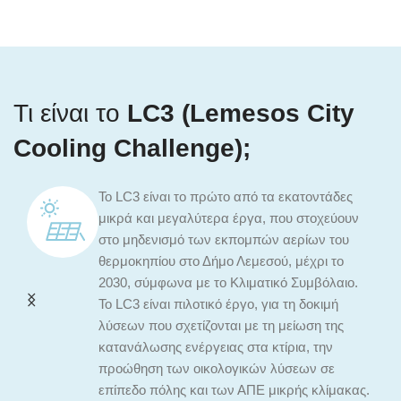
Τι είναι το
LC3
(Lemesos City
Cooling Challenge);
ατοντάδες
Είναι μια συντονισμένη προσπάθεια για 
 στοχεύουν
της ικανότητας λήψης αποφάσεων, “από
ρίων του
προς τα πάνω”, αρχικά στο Δήμο Λεμεσού
έχρι το
στόχο το συσχεδιασμό λύσεων που στηρί
υμβόλαιο.
μείωση της θερμοκρασίας στην πόλη, το
 δοκιμή
μετριασμό της κλιματικής αλλαγής και τη
ωση της
προσαρμογή σε αυτή.
α, την
ων σε
ς κλίμακας.