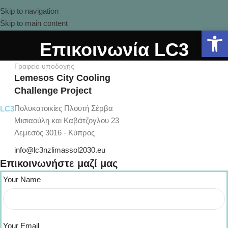
Skip to navigation
Skip to main content
Ανοίξτε 
Επικοινωνία LC3
Γραφείο υποδοχής
Lemesos City Cooling
Challenge Project
Πολυκατοικίες Πλουτή Σέρβα
LC3
Μισιαούλη και Καβάτζογλου 23
Λεμεσός 3016 - Κύπρος
info@lc3nzlimassol2030.eu
Επικοινωνήστε μαζί μας
Your Name
Your Email