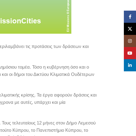
Face
X
Insta
εριλαμβάνει τις προτάσεις των δράσεων και
YouT
linked
ημόσιου τομέα. Τόσο η κυβέρνηση όσο και ο
 και οι δήμοι του Δικτύου Κλιματικά Ουδέτερων
ιματικής κρίσης. Τα έργα αφορούν δράσεις και
όχρονα με αυτές, υπάρχει και μία
 Τους τελευταίους 12 μήνες στον Δήμο Λεμεσού
ιτούτο Κύπρου, το Πανεπιστήμιο Κύπρου, το