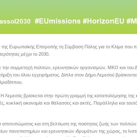
α της Ευρωπαϊκής Επιτροπής τη Σύμβαση Πόλης για το Κλίμα που π
τερότητας μέχρι το 2030.
ε την συμμετοχή πολιτών, ερευνητικών οργανισμών, ΜΚΟ και του Δ
ήριξη του όλου εγχειρήματος. Δίπλα στον Δήμο Λεμεσού βρίσκονται
Αραδίππου.
 Λεμεσός βρίσκεται στην πρώτη γραμμή της καταπολέμησης της κλ
ρές, κυκλική οικονομία και θάλασσες και ακτές. Παράλληλα και ταυτ
ύ αποτυπώματος και στη βελτίωση της ποιότητας ζωής των πολιτών.
αίων πανεπιστημίων και ερευνητικών ιδρυμάτων της χώρας, το Ινστ