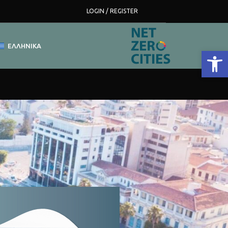
LOGIN / REGISTER
ΕΛΛΗΝΙΚΆ
Ανοίξτε 
Mission Cities