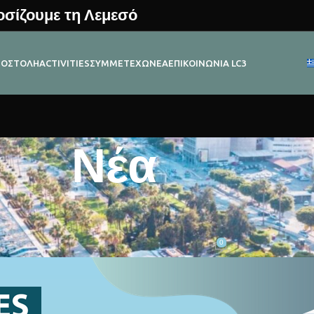
σίζουμε τη Λεμεσό
ΠΟΣΤΟΛΉ
ACTIVITIES
ΣΥΜΜΕΤΈΧΩ
ΝΈΑ
ΕΠΙΚΟΙΝΩΝΊΑ LC3
Νέα
ΆΡΘΡΑ
νο της στην ΕΕ για την Αποστολή 
0
Posted by
Krystallia Drystella
On 09/20/2023