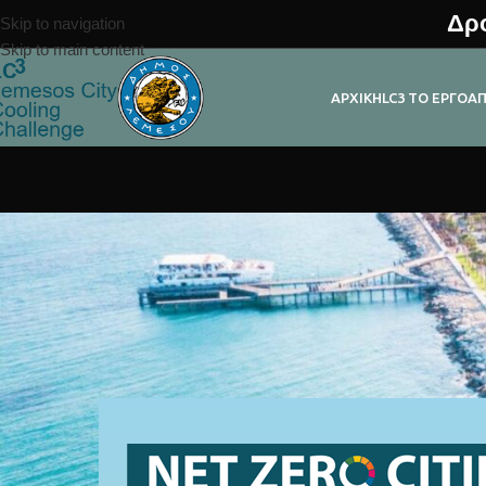
Δρο
Skip to navigation
Skip to main content
ΑΡΧΙΚΉ
LC3 ΤΟ ΈΡΓΟ
Α
Η Λεμεσός θέτει το πλά