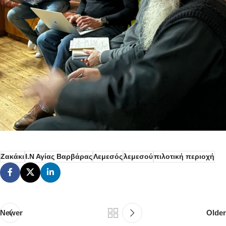
Ζακάκι
Ι.Ν Αγίας Βαρβάρας
Λεμεσός
λεμεσού
πιλοτική περιοχή
Newer
Older